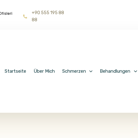
+90 555 195 88
fisleri
88
Startseite
Über Mich
Schmerzen
Behandlungen