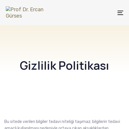
Skip
Skip
links
to
Tog
primary
nav
navigation
Skip
to
content
Gizlilik Politikası
Bu sitede verilen bilgiler tedavi niteliği taşımaz; bilgilerin tedavi
amaçlı kullanılması nedeniyle ortaya çıkan aksaklıklardan